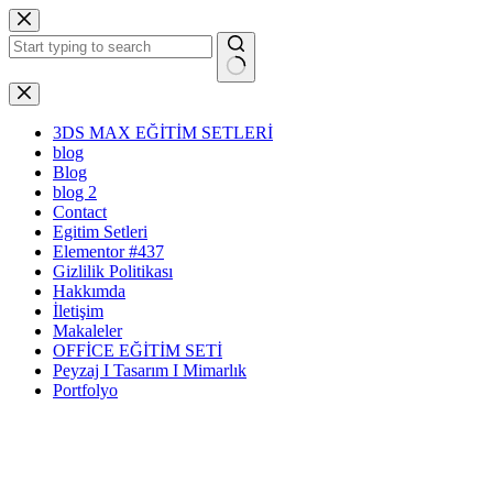
Skip
to
content
No
results
3DS MAX EĞİTİM SETLERİ
blog
Blog
blog 2
Contact
Egitim Setleri
Elementor #437
Gizlilik Politikası
Hakkımda
İletişim
Makaleler
OFFİCE EĞİTİM SETİ
Peyzaj I Tasarım I Mimarlık
Portfolyo