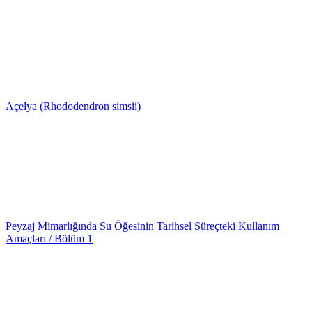
Açelya (Rhododendron simsii)
Peyzaj Mimarlığında Su Öğesinin Tarihsel Süreçteki Kullanım
Amaçları / Bölüm 1