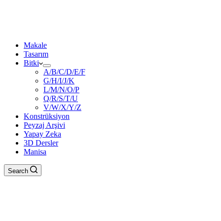
Makale
Tasarım
Bitki
A/B/C/D/E/F
G/H/I/J/K
L/M/N/O/P
Q/R/S/T/U
V/W/X/Y/Z
Konstrüksiyon
Peyzaj Arşivi
Yapay Zeka
3D Dersler
Manisa
Search