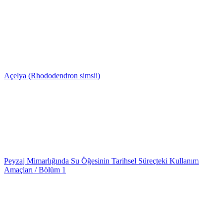
Açelya (Rhododendron simsii)
Peyzaj Mimarlığında Su Öğesinin Tarihsel Süreçteki Kullanım
Amaçları / Bölüm 1