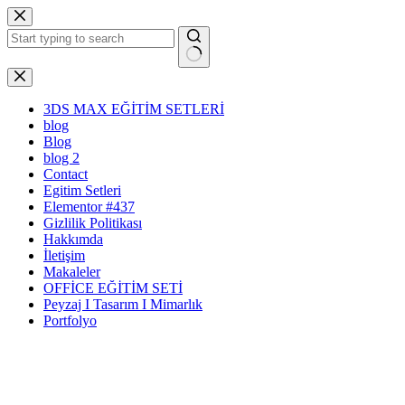
Skip
to
content
No
results
3DS MAX EĞİTİM SETLERİ
blog
Blog
blog 2
Contact
Egitim Setleri
Elementor #437
Gizlilik Politikası
Hakkımda
İletişim
Makaleler
OFFİCE EĞİTİM SETİ
Peyzaj I Tasarım I Mimarlık
Portfolyo