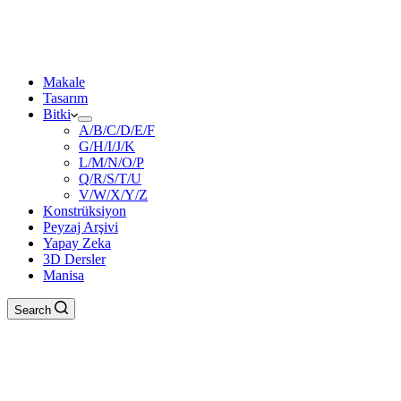
Makale
Tasarım
Bitki
A/B/C/D/E/F
G/H/I/J/K
L/M/N/O/P
Q/R/S/T/U
V/W/X/Y/Z
Konstrüksiyon
Peyzaj Arşivi
Yapay Zeka
3D Dersler
Manisa
Search