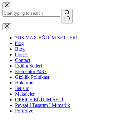
Skip
to
content
No
results
3DS MAX EĞİTİM SETLERİ
blog
Blog
blog 2
Contact
Egitim Setleri
Elementor #437
Gizlilik Politikası
Hakkımda
İletişim
Makaleler
OFFİCE EĞİTİM SETİ
Peyzaj I Tasarım I Mimarlık
Portfolyo