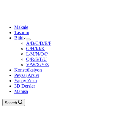
Makale
Tasarım
Bitki
A/B/C/D/E/F
G/H/I/J/K
L/M/N/O/P
Q/R/S/T/U
V/W/X/Y/Z
Konstrüksiyon
Peyzaj Arşivi
Yapay Zeka
3D Dersler
Manisa
Search