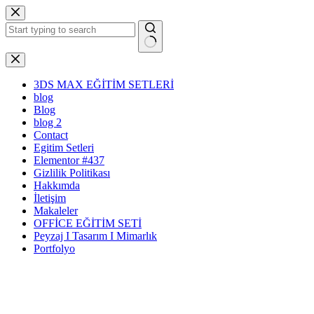
Skip
to
content
No
results
3DS MAX EĞİTİM SETLERİ
blog
Blog
blog 2
Contact
Egitim Setleri
Elementor #437
Gizlilik Politikası
Hakkımda
İletişim
Makaleler
OFFİCE EĞİTİM SETİ
Peyzaj I Tasarım I Mimarlık
Portfolyo