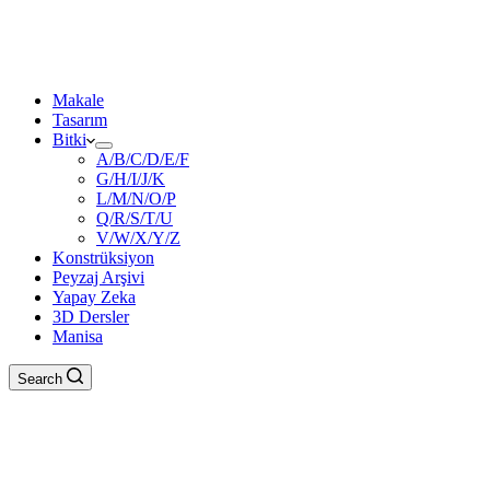
Makale
Tasarım
Bitki
A/B/C/D/E/F
G/H/I/J/K
L/M/N/O/P
Q/R/S/T/U
V/W/X/Y/Z
Konstrüksiyon
Peyzaj Arşivi
Yapay Zeka
3D Dersler
Manisa
Search