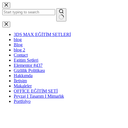
Skip
to
content
No
results
3DS MAX EĞİTİM SETLERİ
blog
Blog
blog 2
Contact
Egitim Setleri
Elementor #437
Gizlilik Politikası
Hakkımda
İletişim
Makaleler
OFFİCE EĞİTİM SETİ
Peyzaj I Tasarım I Mimarlık
Portfolyo