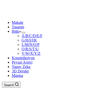
Makale
Tasarım
Bitki
A/B/C/D/E/F
G/H/I/J/K
L/M/N/O/P
Q/R/S/T/U
V/W/X/Y/Z
Konstrüksiyon
Peyzaj Arşivi
Yapay Zeka
3D Dersler
Manisa
Search