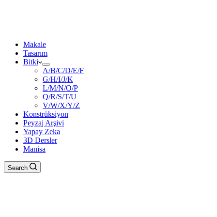
Makale
Tasarım
Bitki
A/B/C/D/E/F
G/H/I/J/K
L/M/N/O/P
Q/R/S/T/U
V/W/X/Y/Z
Konstrüksiyon
Peyzaj Arşivi
Yapay Zeka
3D Dersler
Manisa
Search