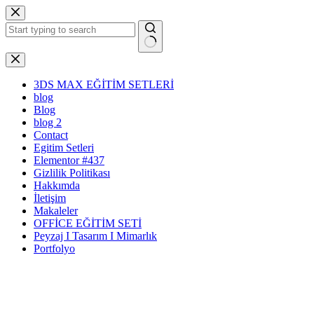
Skip
to
content
No
results
3DS MAX EĞİTİM SETLERİ
blog
Blog
blog 2
Contact
Egitim Setleri
Elementor #437
Gizlilik Politikası
Hakkımda
İletişim
Makaleler
OFFİCE EĞİTİM SETİ
Peyzaj I Tasarım I Mimarlık
Portfolyo