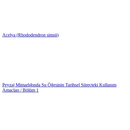
Açelya (Rhododendron simsii)
Peyzaj Mimarlığında Su Öğesinin Tarihsel Süreçteki Kullanım
Amaçları / Bölüm 1