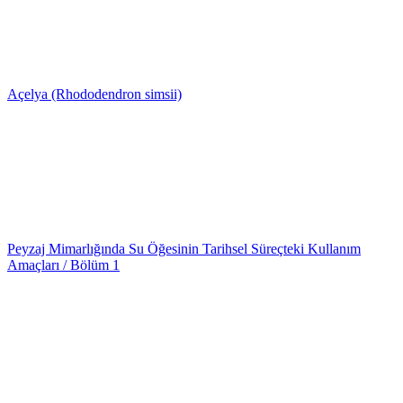
Açelya (Rhododendron simsii)
Peyzaj Mimarlığında Su Öğesinin Tarihsel Süreçteki Kullanım
Amaçları / Bölüm 1