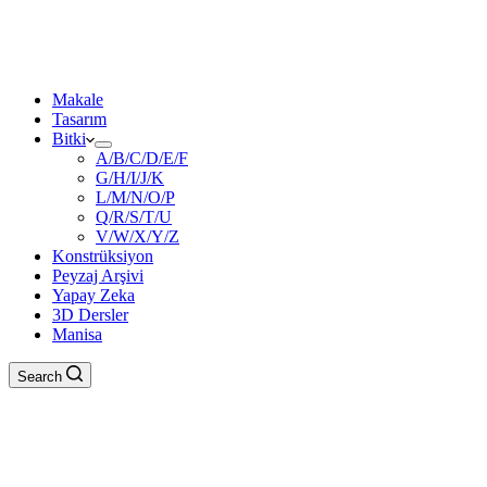
Makale
Tasarım
Bitki
A/B/C/D/E/F
G/H/I/J/K
L/M/N/O/P
Q/R/S/T/U
V/W/X/Y/Z
Konstrüksiyon
Peyzaj Arşivi
Yapay Zeka
3D Dersler
Manisa
Search