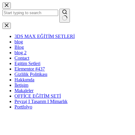
Skip
to
content
No
results
3DS MAX EĞİTİM SETLERİ
blog
Blog
blog 2
Contact
Egitim Setleri
Elementor #437
Gizlilik Politikası
Hakkımda
İletişim
Makaleler
OFFİCE EĞİTİM SETİ
Peyzaj I Tasarım I Mimarlık
Portfolyo