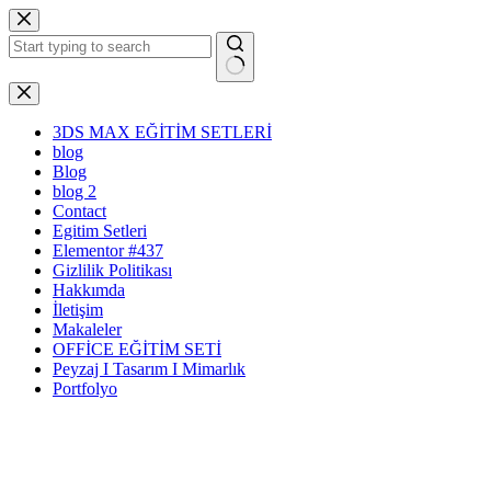
Skip
to
content
No
results
3DS MAX EĞİTİM SETLERİ
blog
Blog
blog 2
Contact
Egitim Setleri
Elementor #437
Gizlilik Politikası
Hakkımda
İletişim
Makaleler
OFFİCE EĞİTİM SETİ
Peyzaj I Tasarım I Mimarlık
Portfolyo