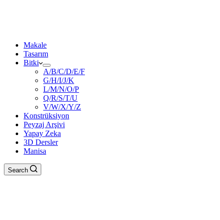
Makale
Tasarım
Bitki
A/B/C/D/E/F
G/H/I/J/K
L/M/N/O/P
Q/R/S/T/U
V/W/X/Y/Z
Konstrüksiyon
Peyzaj Arşivi
Yapay Zeka
3D Dersler
Manisa
Search