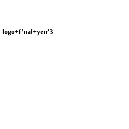
logo+f’nal+yen’3