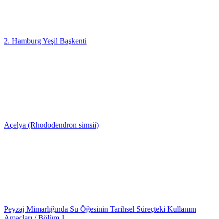
2. Hamburg Yeşil Başkenti
Açelya (Rhododendron simsii)
Peyzaj Mimarlığında Su Öğesinin Tarihsel Süreçteki Kullanım
Amaçları / Bölüm 1