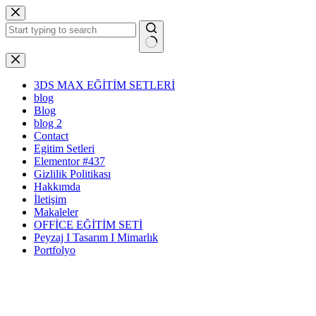
Skip
to
content
No
results
3DS MAX EĞİTİM SETLERİ
blog
Blog
blog 2
Contact
Egitim Setleri
Elementor #437
Gizlilik Politikası
Hakkımda
İletişim
Makaleler
OFFİCE EĞİTİM SETİ
Peyzaj I Tasarım I Mimarlık
Portfolyo