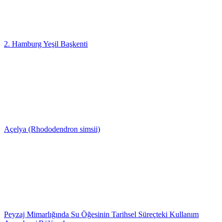
2. Hamburg Yeşil Başkenti
Açelya (Rhododendron simsii)
Peyzaj Mimarlığında Su Öğesinin Tarihsel Süreçteki Kullanım