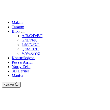
Makale
Tasarım
Bitki
A/B/C/D/E/F
G/H/I/J/K
L/M/N/O/P
Q/R/S/T/U
V/W/X/Y/Z
Konstrüksiyon
Peyzaj Arşivi
Yapay Zeka
3D Dersler
Manisa
Search