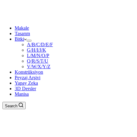
Makale
Tasarım
Bitki
A/B/C/D/E/F
G/H/I/J/K
L/M/N/O/P
Q/R/S/T/U
V/W/X/Y/Z
Konstrüksiyon
Peyzaj Arşivi
Yapay Zeka
3D Dersler
Manisa
Search