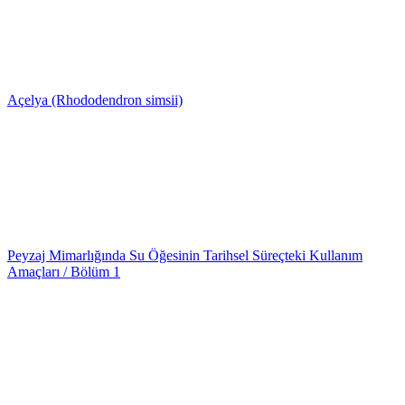
Açelya (Rhododendron simsii)
Peyzaj Mimarlığında Su Öğesinin Tarihsel Süreçteki Kullanım
Amaçları / Bölüm 1