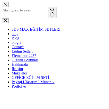
Skip
to
content
No
results
3DS MAX EĞİTİM SETLERİ
blog
Blog
blog 2
Contact
Egitim Setleri
Elementor #437
Gizlilik Politikası
Hakkımda
İletişim
Makaleler
OFFİCE EĞİTİM SETİ
Peyzaj I Tasarım I Mimarlık
Portfolyo