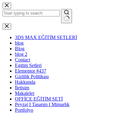
Skip
to
content
No
results
3DS MAX EĞİTİM SETLERİ
blog
Blog
blog 2
Contact
Egitim Setleri
Elementor #437
Gizlilik Politikası
Hakkımda
İletişim
Makaleler
OFFİCE EĞİTİM SETİ
Peyzaj I Tasarım I Mimarlık
Portfolyo