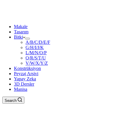
Makale
Tasarım
Bitki
A/B/C/D/E/F
G/H/I/J/K
L/M/N/O/P
Q/R/S/T/U
V/W/X/Y/Z
Konstrüksiyon
Peyzaj Arşivi
Yapay Zeka
3D Dersler
Manisa
Search