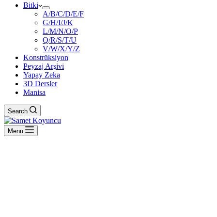
Bitki
A/B/C/D/E/F
G/H/I/J/K
L/M/N/O/P
Q/R/S/T/U
V/W/X/Y/Z
Konstrüksiyon
Peyzaj Arşivi
Yapay Zeka
3D Dersler
Manisa
Search
Menu