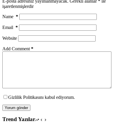
E-posta adresiniz yayınlanmayacak.
Gerekli alanlar
*
ile
işaretlenmişlerdir
Name
*
Email
*
Website
Add Comment
*
Gizlilik Politikasını kabul ediyorum.
Yorum gönder
Trend Yazılar