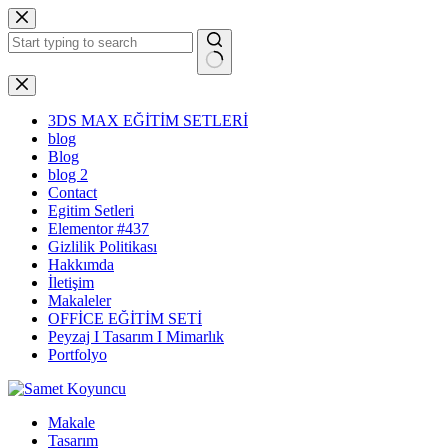
Skip
to
content
No
results
3DS MAX EĞİTİM SETLERİ
blog
Blog
blog 2
Contact
Egitim Setleri
Elementor #437
Gizlilik Politikası
Hakkımda
İletişim
Makaleler
OFFİCE EĞİTİM SETİ
Peyzaj I Tasarım I Mimarlık
Portfolyo
Makale
Tasarım