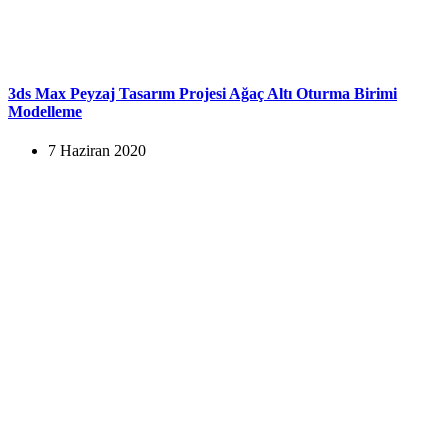
3ds Max Peyzaj Tasarım Projesi Ağaç Altı Oturma Birimi
Modelleme
7 Haziran 2020