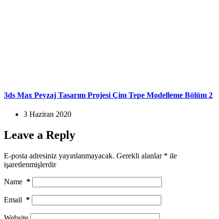
3ds Max Peyzaj Tasarım Projesi Çim Tepe Modelleme Bölüm 2
3 Haziran 2020
Leave a Reply
E-posta adresiniz yayınlanmayacak.
Gerekli alanlar
*
ile
işaretlenmişlerdir
Name
*
Email
*
Website