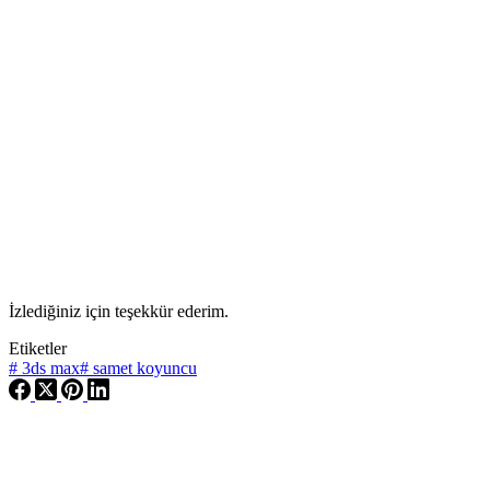
İzlediğiniz için teşekkür ederim.
Etiketler
#
3ds max
#
samet koyuncu