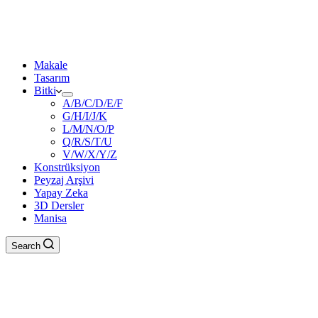
Makale
Tasarım
Bitki
A/B/C/D/E/F
G/H/I/J/K
L/M/N/O/P
Q/R/S/T/U
V/W/X/Y/Z
Konstrüksiyon
Peyzaj Arşivi
Yapay Zeka
3D Dersler
Manisa
Search