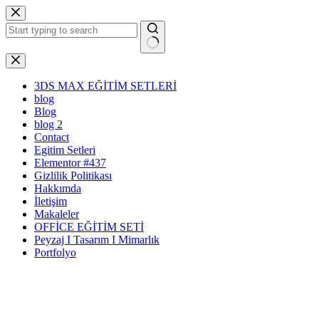
Skip
to
content
No
results
3DS MAX EĞİTİM SETLERİ
blog
Blog
blog 2
Contact
Egitim Setleri
Elementor #437
Gizlilik Politikası
Hakkımda
İletişim
Makaleler
OFFİCE EĞİTİM SETİ
Peyzaj I Tasarım I Mimarlık
Portfolyo