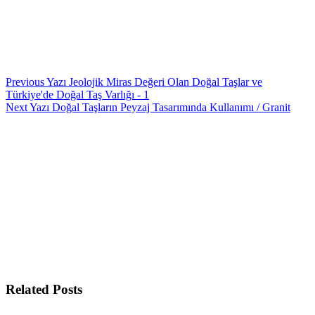
Previous
Yazı
Jeolojik Miras Değeri Olan Doğal Taşlar ve
Türkiye'de Doğal Taş Varlığı - 1
Next
Yazı
Doğal Taşların Peyzaj Tasarımında Kullanımı / Granit
Related Posts