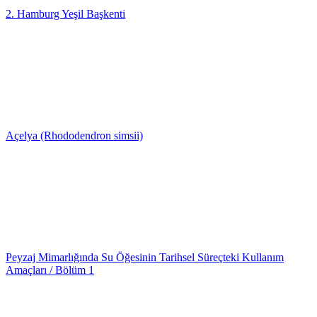
2. Hamburg Yeşil Başkenti
Açelya (Rhododendron simsii)
Peyzaj Mimarlığında Su Öğesinin Tarihsel Süreçteki Kullanım
Amaçları / Bölüm 1